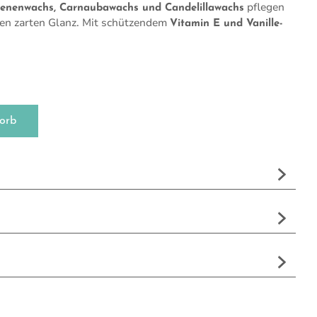
pflegen
ienenwachs, Carnaubawachs und Candelillawachs
nen zarten Glanz. Mit schützendem
Vitamin E und Vanille-
orb