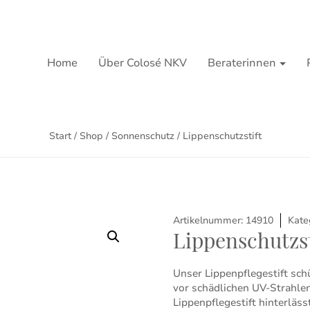
Home
Über Colosé NKV
Beraterinnen
Start
/
Shop
/
Sonnenschutz
/ Lippenschutzstift
Artikelnummer:
14910
Kate
Lippenschutzst
Unser Lippenpflegestift sch
vor schädlichen UV-Strahle
Lippenpflegestift hinterläs