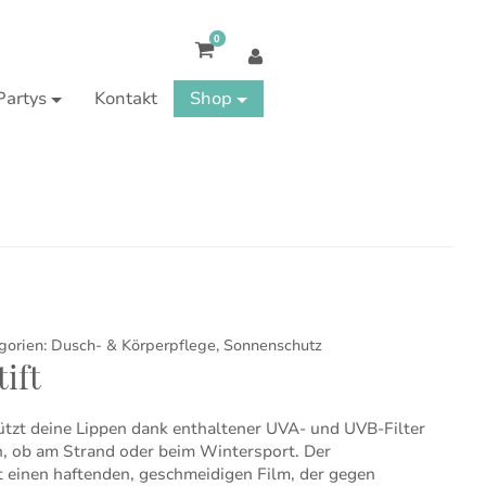
0
Partys
Kontakt
Shop
gorien:
Dusch- & Körperpflege
,
Sonnenschutz
ift
ützt deine Lippen dank enthaltener UVA- und UVB-Filter
n, ob am Strand oder beim Wintersport. Der
st einen haftenden, geschmeidigen Film, der gegen