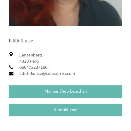
Edith Kunse
Lanzenberg
4320 Perg
066473237166
edith-kunse@colose-nkv.com
Meinen Shop besuchen
Kontaktieren