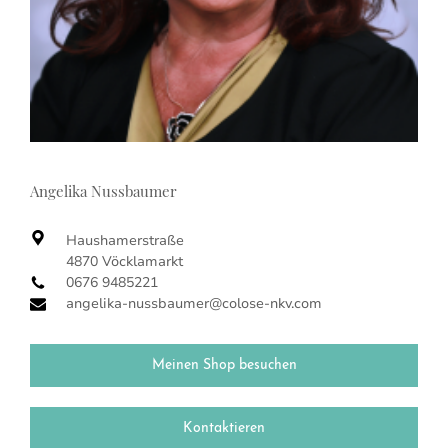
Angelika Nussbaumer
Haushamerstraße
4870 Vöcklamarkt
0676 9485221
angelika-nussbaumer@colose-nkv.com
Meinen Shop besuchen
Kontaktieren