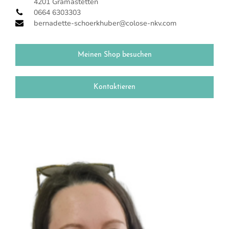
4201 Gramastetten
0664 6303303
bernadette-schoerkhuber@colose-nkv.com
Meinen Shop besuchen
Kontaktieren