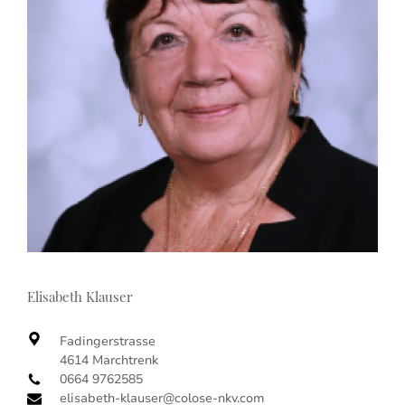
Elisabeth Klauser
Fadingerstrasse
4614 Marchtrenk
0664 9762585
elisabeth-klauser@colose-nkv.com