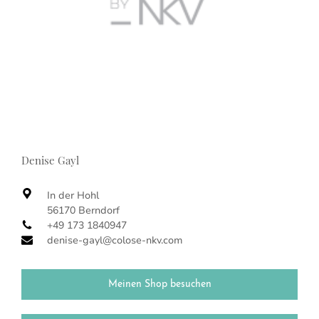
Denise Gayl
In der Hohl
56170 Berndorf
+49 173 1840947
denise-gayl@colose-nkv.com
Meinen Shop besuchen