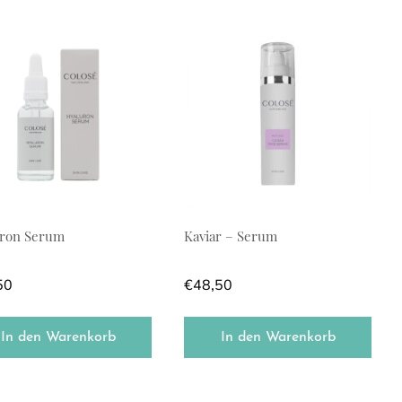
uron Serum
Kaviar – Serum
50
€
48,50
In den Warenkorb
In den Warenkorb