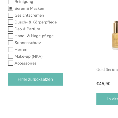
Reinigung
Seren & Masken
Gesichtscremen
Dusch- & Körperpflege
Deo & Parfum
Hand- & Nagelpflege
Sonnenschutz
Herren
Make-up (NKV)
Accessoires
Gold Serum
Filter zurücksetzen
€
45,90
In de