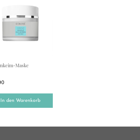
enkeim-Maske
90
In den Warenkorb