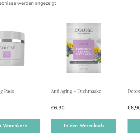
gebnisse werden angezeigt
ng Pads
Anti Aging – Tuchmaske
Detox
€
6,90
€
6,9
n Warenkorb
In den Warenkorb