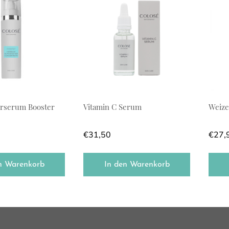
erserum Booster
Vitamin C Serum
Weiz
€
31,50
€
27,
n Warenkorb
In den Warenkorb