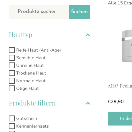
Alle 15 Er
Suchen nach:
Suchen
Hauttyp
Reife Haut (Anti-Age)
Sensible Haut
Unreine Haut
Trockene Haut
Normale Haut
AHA³-Peeli
Ölige Haut
Produkte filtern
€
29,90
Gutschein
In de
Kennenlernsets