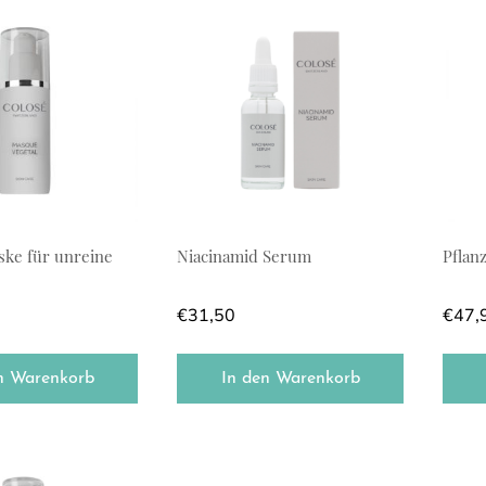
ke für unreine
Niacinamid Serum
Pflan
€
31,50
€
47,
n Warenkorb
In den Warenkorb