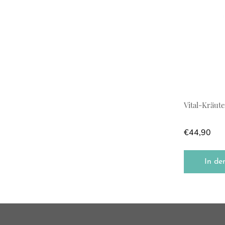
Vital-Kräut
€
44,90
In de