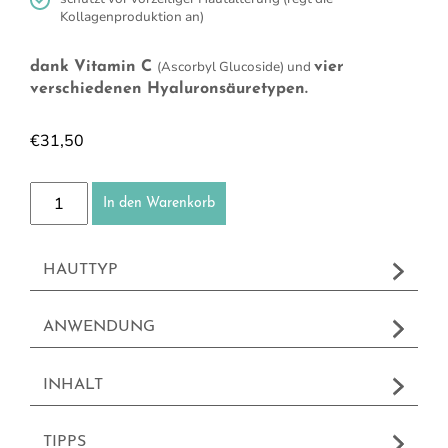
Kollagenproduktion an)
(Ascorbyl Glucoside) und
dank Vitamin C
vier
verschiedenen Hyaluronsäuretypen.
€
31,50
Vitamin C Serum Menge
In den Warenkorb
HAUTTYP
ANWENDUNG
INHALT
TIPPS