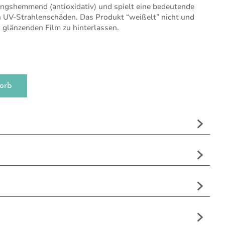
ngshemmend (antioxidativ) und spielt eine bedeutende
n UV-Strahlenschäden. Das Produkt “weißelt” nicht und
n glänzenden Film zu hinterlassen.
ht LSF 50 Menge
orb