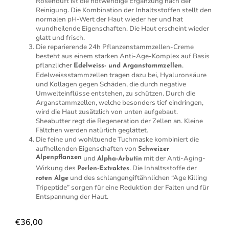
Rosenduft ist die notwendige Ergänzung nach der
Reinigung. Die Kombination der Inhaltsstoffen stellt den
normalen pH-Wert der Haut wieder her und hat
wundheilende Eigenschaften. Die Haut erscheint wieder
glatt und frisch.
Die reparierende 24h Pflanzenstammzellen-Creme
besteht aus einem starken Anti-Age-Komplex auf Basis
pflanzlicher
.
Edelweiss- und Arganstammzellen
Edelweissstammzellen tragen dazu bei, Hyaluronsäure
und Kollagen gegen Schäden, die durch negative
Umwelteinflüsse entstehen, zu schützen. Durch die
Arganstammzellen, welche besonders tief eindringen,
wird die Haut zusätzlich von unten aufgebaut.
Sheabutter regt die Regeneration der Zellen an. Kleine
Fältchen werden natürlich geglättet.
Die feine und wohltuende Tuchmaske kombiniert die
aufhellenden Eigenschaften von
Schweizer
Alpenpflanzen
und
mit der Anti-Aging-
Alpha-Arbutin
Wirkung des
. Die Inhaltsstoffe der
Perlen-Extraktes
und des schlangengiftähnlichen “Age Killing
roten Alge
Tripeptide” sorgen für eine Reduktion der Falten und für
Entspannung der Haut.
€
36,00