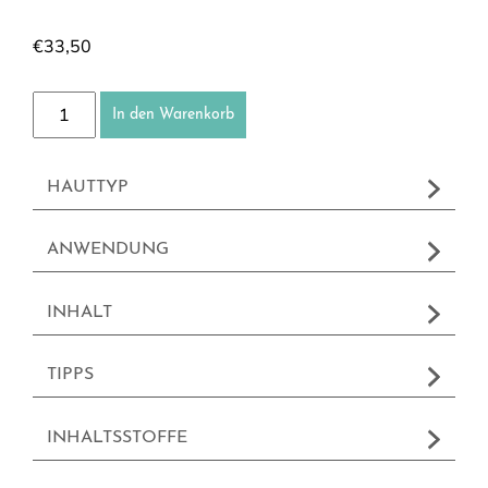
€
33,50
Creme Vivifiante Nachtcreme/Kälteschutzcreme Menge
In den Warenkorb
HAUTTYP
ANWENDUNG
INHALT
TIPPS
INHALTSSTOFFE