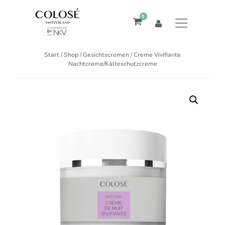
0
Start
/
Shop
/
Gesichtscremen
/ Creme Vivifiante
Nachtcreme/Kälteschutzcreme