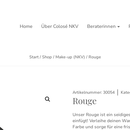
Home
Über Colosé NKV
Beraterinnen
Start
/
Shop
/
Make-up (NKV)
/ Rouge
Artikelnummer:
30054
Kate
Rouge
Unser Rouge ist ein seidige
einfügt! Verleihe deinen W
Farbe und sorge für eine fr