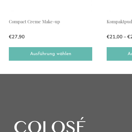
Compact Creme Make-up
Kompaktpude
€
27,90
€
21,00
–
€
Ausführung wählen
A