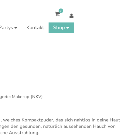
0
Partys
Kontakt
Shop
gorie:
Make-up (NKV)
s, weiches Kompaktpuder, das sich nahtlos in deine Haut
angen den gesunden, natürlich aussehenden Hauch von
ische Ausstrahlung.