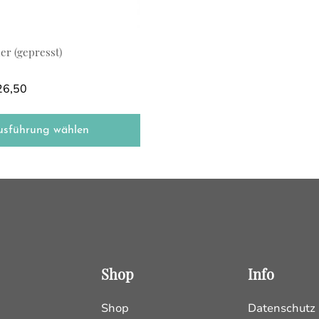
r (gepresst)
Preisspanne: €21,00 bis €26,50
26,50
usführung wählen
Shop
Info
Shop
Datenschutz