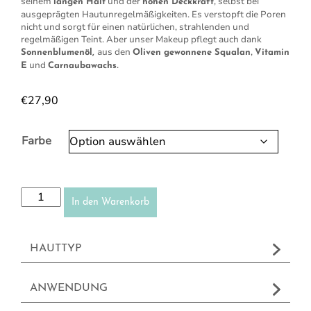
seinem
und der
, selbst bei
langen Halt
hohen Deckkraft
ausgeprägten Hautunregelmäßigkeiten. Es verstopft die Poren
nicht und sorgt für einen natürlichen, strahlenden und
regelmäßigen Teint.
Aber unser Makeup pflegt auch dank
aus den
,
Sonnenblumenöl,
Oliven gewonnene Squalan
Vitamin
und
.
E
Carnaubawachs
€
27,90
Farbe
Compact Creme Make-up Menge
In den Warenkorb
HAUTTYP
ANWENDUNG