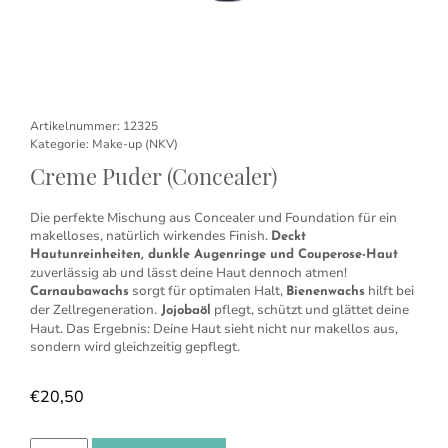
Artikelnummer:
12325
Kategorie:
Make-up (NKV)
Creme Puder (Concealer)
Die perfekte Mischung aus Concealer und Foundation für ein
makelloses, natürlich wirkendes Finish.
Deckt
Hautunreinheiten, dunkle Augenringe und Couperose-Haut
zuverlässig ab und lässt deine Haut dennoch atmen!
sorgt für optimalen Halt,
hilft bei
Carnaubawachs
Bienenwachs
der Zellregeneration.
pflegt, schützt und glättet deine
Jojobaöl
Haut. Das Ergebnis: Deine Haut sieht nicht nur makellos aus,
sondern wird gleichzeitig gepflegt.
€
20,50
Creme Puder (Concealer) Menge