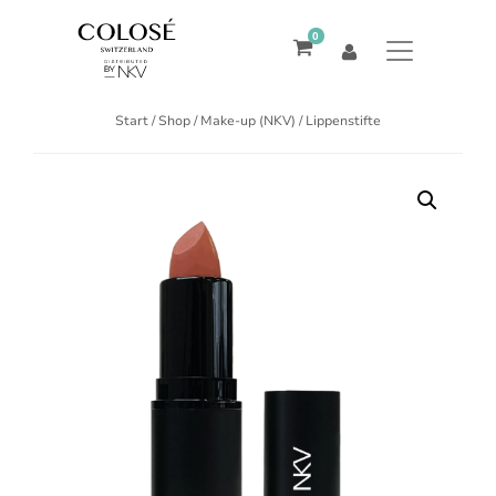
0
Start
/
Shop
/
Make-up (NKV)
/ Lippenstifte