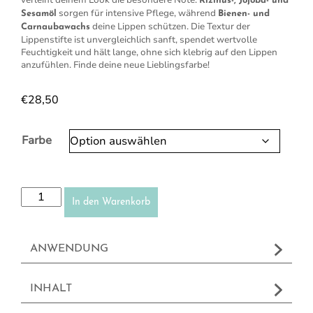
verleiht deinem Look die besondere Note.
Rizinus-, Jojoba- und
sorgen für intensive Pflege, während
Sesamöl
Bienen- und
deine Lippen schützen. Die Textur der
Carnaubawachs
Lippenstifte ist unvergleichlich sanft, spendet wertvolle
Feuchtigkeit und hält lange, ohne sich klebrig auf den Lippen
anzufühlen. Finde deine neue Lieblingsfarbe!
€
28,50
Farbe
Lippenstifte Menge
In den Warenkorb
ANWENDUNG
INHALT