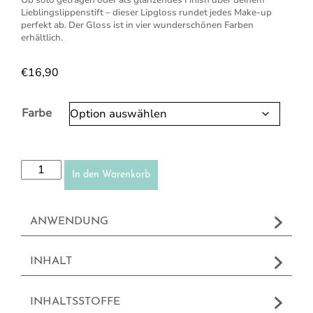
Ob solo getragen oder als glänzendes Finish über deinem
Lieblingslippenstift – dieser Lipgloss rundet jedes Make-up
perfekt ab. Der Gloss ist in vier wunderschönen Farben
erhältlich.
€
16,90
Farbe
NEU: Lipgloss Menge
In den Warenkorb
ANWENDUNG
INHALT
INHALTSSTOFFE