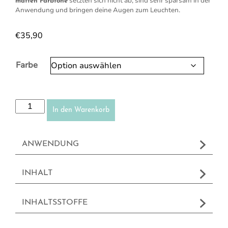
setzten sich nicht ab, sind sehr sparsam in der
matten Farbtöne
Anwendung und bringen deine Augen zum Leuchten.
€
35,90
Farbe
Lidschattenpalette Menge
In den Warenkorb
ANWENDUNG
INHALT
INHALTSSTOFFE