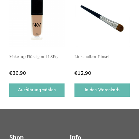
Make-up Flüssig mit LSF15
Lidschatten-Pinsel
€
36,90
€
12,90
Ausführung wählen
In den Warenkorb
Shop
Info