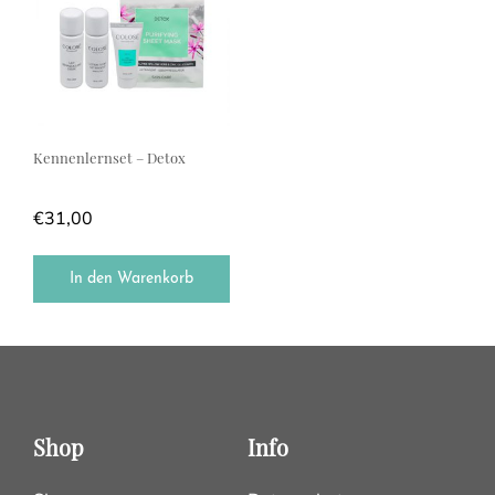
Kennenlernset – Detox
€
31,00
In den Warenkorb
Shop
Info