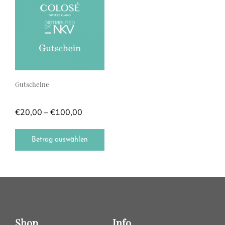
Gutscheine
Preisspanne: €20,00 bis €100,00
€
20,00
–
€
100,00
Betrag auswählen
Shop
Info