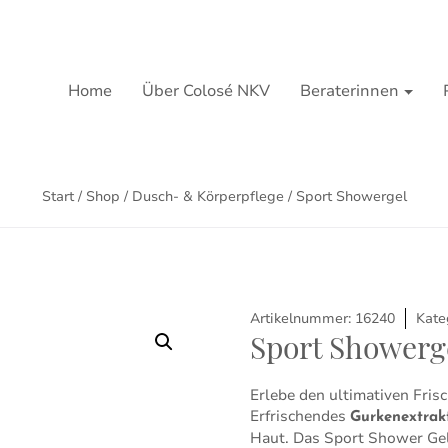
Home
Über Colosé NKV
Beraterinnen
Start
/
Shop
/
Dusch- & Körperpflege
/ Sport Showergel
Artikelnummer:
16240
Kate
Sport Showerg
Erlebe den ultimativen Fris
Erfrischendes
Gurkenextrak
Haut. Das Sport Shower Gel 