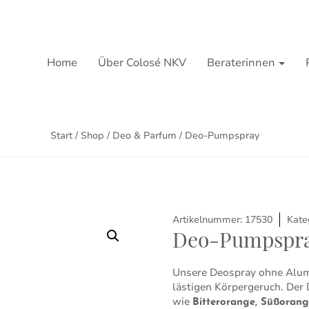
Home
Über Colosé NKV
Beraterinnen
Start
/
Shop
/
Deo & Parfum
/ Deo-Pumpspray
Artikelnummer:
17530
Kate
Deo-Pumpspr
Unsere Deospray ohne Alum
lästigen Körpergeruch. Der
wie
Bitterorange, Süßorang