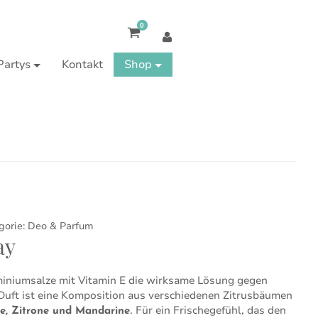
0
Partys
Kontakt
Shop
gorie:
Deo & Parfum
ay
iniumsalze mit Vitamin E die wirksame Lösung gegen
 Duft ist eine Komposition aus verschiedenen Zitrusbäumen
. Für ein Frischegefühl, das den
e, Zitrone und Mandarine