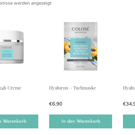
bnisse werden angezeigt
 24h Creme
Hyaluron – Tuchmaske
Hyalu
€
6,90
€
34,
n Warenkorb
In den Warenkorb