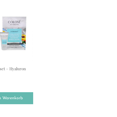
set – Hyaluron
n Warenkorb