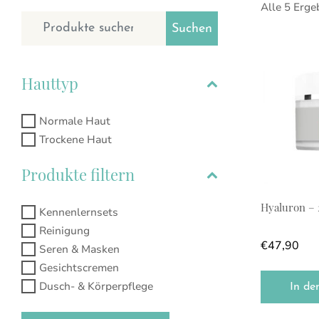
Alle 5 Erge
Suchen nach:
Suchen
Hauttyp
Normale Haut
Trockene Haut
Produkte filtern
Hyaluron –
Kennenlernsets
Reinigung
€
47,90
Seren & Masken
Gesichtscremen
Dusch- & Körperpflege
In de