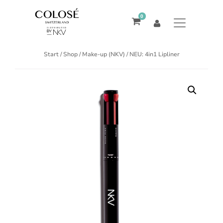
0
Start
/
Shop
/
Make-up (NKV)
/ NEU: 4in1 Lipliner