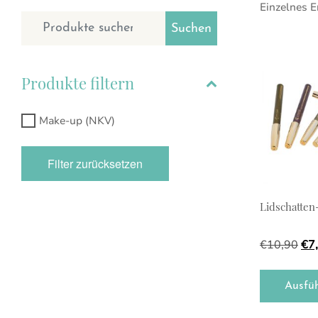
Einzelnes E
Suchen nach:
Suchen
Dieses Prod
Produkte filtern
Make-up (NKV)
Filter zurücksetzen
Lidschatten-
Urs
€
10,90
€
7
Ausfü