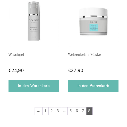
Waschgel
Weizenkeim-Maske
€
24,90
€
27,90
In den Warenkorb
In den Warenkorb
←
1
2
3
…
5
6
7
8