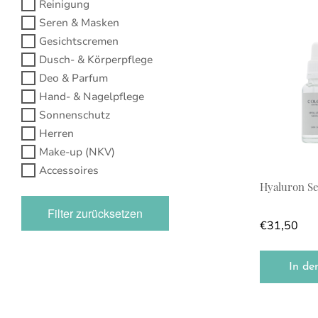
Reinigung
Seren & Masken
Gesichtscremen
Dusch- & Körperpflege
Deo & Parfum
Hand- & Nagelpflege
Sonnenschutz
Herren
Make-up (NKV)
Accessoires
Hyaluron S
Filter zurücksetzen
€
31,50
In de