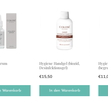
erum
Hygiene Handgel (biozid,
Hygie
Desinfektionsgel)
(begr
€
15,50
€
11,
n Warenkorb
In den Warenkorb