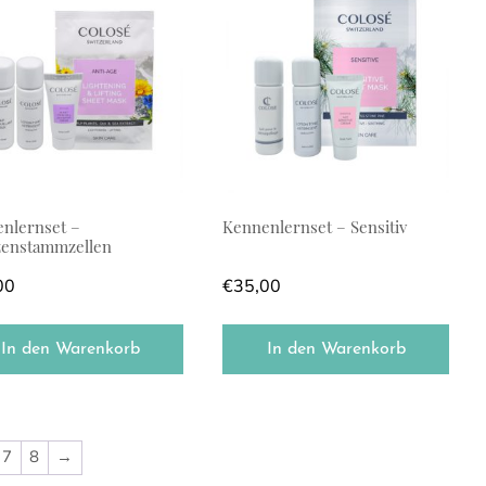
nlernset –
Kennenlernset – Sensitiv
zenstammzellen
00
€
35,00
In den Warenkorb
In den Warenkorb
7
8
→