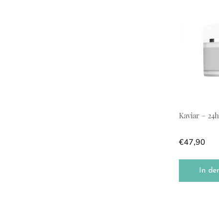
Kaviar – 24
€
47,90
In de