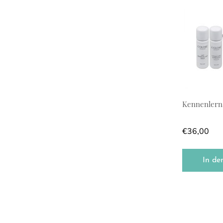
Kennenlern
€
36,00
In de