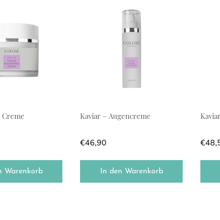
h Creme
Kaviar – Augencreme
Kavia
€
46,90
€
48,
n Warenkorb
In den Warenkorb