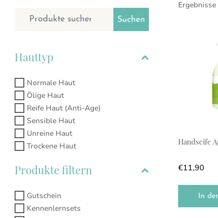
Ergebnisse
Suchen nach:
Suchen
Hauttyp
Normale Haut
Ölige Haut
Reife Haut (Anti-Age)
Sensible Haut
Unreine Haut
Handseife A
Trockene Haut
Produkte filtern
€
11,90
Gutschein
In de
Kennenlernsets