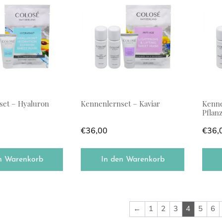
set – Hyaluron
Kennenlernset – Kaviar
Kenne
Pflan
€
36,00
€
36,
n Warenkorb
In den Warenkorb
←
1
2
3
4
5
6