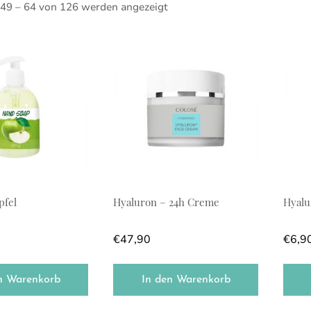
 49 – 64 von 126 werden angezeigt
pfel
Hyaluron – 24h Creme
Hyalu
€
47,90
€
6,9
n Warenkorb
In den Warenkorb